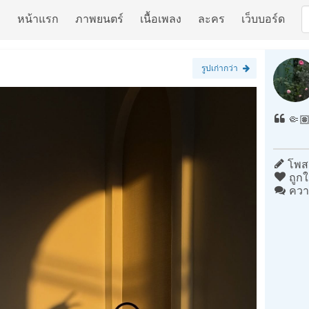
หน้าแรก
ภาพยนตร์
เนื้อเพลง
ละคร
เว็บบอร์ด
รูปเก่ากว่า
🤏🏽
โพสต
ถูกใ
ควา