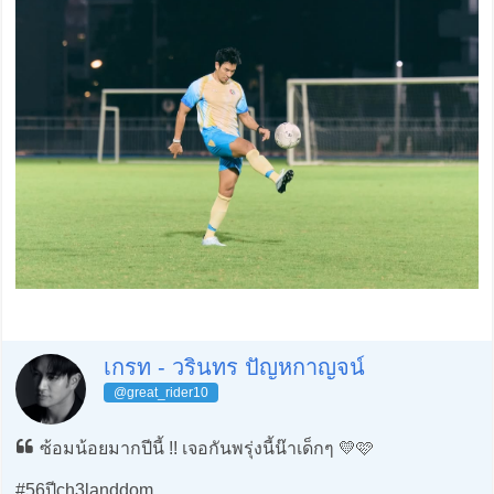
เกรท - วรินทร ปัญหกาญจน์
@great_rider10
ซ้อมน้อยมากปีนี้ !! เจอกันพรุ่งนี้น๊าเด็กๆ 💛🩷
#56ปีch3landdom