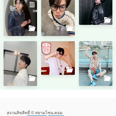
สงวนลิขสิทธิ์ © สยามโซน.คอม