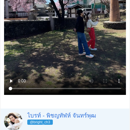
ไบรท์ - พิชญทัฬห์ จันทร์พุฒ
@bright_ch3