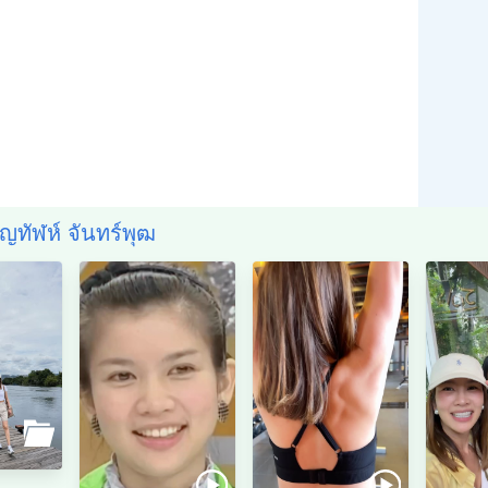
ชญทัฬห์ จันทร์พุฒ