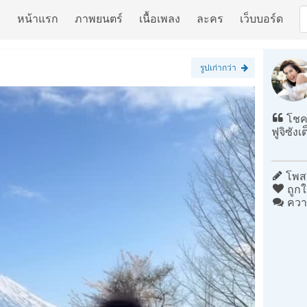
หน้าแรก
ภาพยนตร์
เนื้อเพลง
ละคร
เว็บบอร์ด
รูปเก่ากว่า
โชคด
ฟูจิซัง
โพสต
ถูกใ
ควา