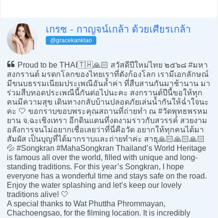
เกรซ - กาญจน์เกล้า ด้วยเศียรเกล้า
@gracekanklao
Proud to be THAI🇹🇭🙏🏻 สวัสดีปีใหม่ไทย ๒๕๖๘ #มหา
สงกรานต์ มรดกโลกของไทยเราที่ดังก้องโลก เรามีเอกลักษณ์
มีขนบธรรมเนียมประเพณีอันล้ำค่า ที่สืบสานกันมาช้านาน มา
ร่วมสืบทอดประเพณีนี้กันต่อไปนะคะ สงกรานต์ปีนี้ขอให้ทุก
คนมีความสุข เดินทางกลับบ้านปลอดภัยเล่นน้ำกันให้ฉ่ำใจนะ
คะ 🤍 ขอกราบขอบพระคุณสถานที่ถ่ายทำ ณ #วัดพุทธพรหม
ยาน จ.ฉะเชิงเทรา อีกดินแดนที่งดงามราวกับสวรรค์ สวยงาม
อลังการจนไม่อยากเชื่อเลยว่าที่นี่คือวัด อยากให้ทุกคนได้มา
สัมผัส เป็นบุญที่ได้มากราบและถ่ายทำค่ะ สาธุ🙏🏻🙏🏻🙏🏻
💦 #Songkran #MahaSongkran Thailand’s World Heritage
is famous all over the world, filled with unique and long-
standing traditions. For this year’s Songkran, I hope
everyone has a wonderful time and stays safe on the road.
Enjoy the water splashing and let’s keep our lovely
traditions alive! 🤍
A special thanks to Wat Phuttha Phrommayan,
Chachoengsao, for the filming location. It is incredibly