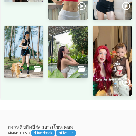
สงวนลิขสิทธิ์ © สยามโซน.คอม
ติดตามเรา
facebook
twitter