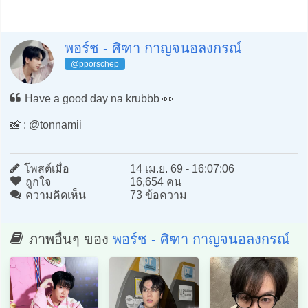
พอร์ช - ศิฑา กาญจนอลงกรณ์
@pporschep
Have a good day na krubbb 👀
📸 : @tonnamii
โพสต์เมื่อ
14 เม.ย. 69 - 16:07:06
ถูกใจ
16,654 คน
ความคิดเห็น
73 ข้อความ
ภาพอื่นๆ ของ
พอร์ช - ศิฑา กาญจนอลงกรณ์