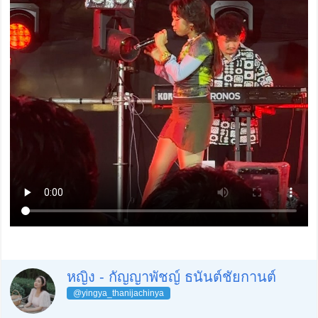
หญิง - กัญญาพัชญ์ ธนันต์ชัยกานต์
@yingya_thanijachinya