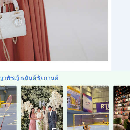
ญาพัชญ์ ธนันต์ชัยกานต์