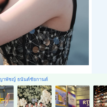
ญาพัชญ์ ธนันต์ชัยกานต์