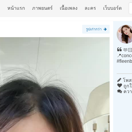
หน้าแรก
ภาพยนตร์
เนื้อเพลง
ละคร
เว็บบอร์ด
รูปเก่ากว่า
🫶🏻
📍conce
#fleen
โพสต
ถูกใ
ควา