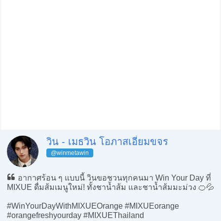
วิน - เมธวิน โอภาสเอี่ยมขจร
@winmetawin
อากาศร้อน ๆ แบบนี้ วินขอชวนทุกคนมา Win Your Day ที่
MIXUE ดื่มส้มเมนูใหม่! ทั้งชาน้ำส้ม และชาน้ำส้มมะม่วง 🍊💦
#WinYourDayWithMIXUEOrange #MIXUEorange
#orangefreshyourday #MIXUEThailand