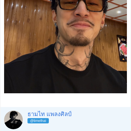
ธามไท แพลงศิลป์
@timethai