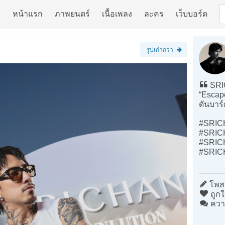
หน้าแรก
ภาพยนตร์
เนื้อเพลง
ละคร
เว็บบอร์ด
รูปเก่ากว่า
SRI
“Escape
ดันบาร
#SRIC
#SRIC
#SRIC
#SRICH
โพสต
ถูกใ
ควา