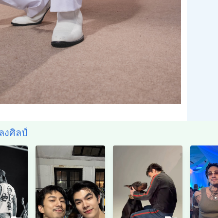
งศิลป์