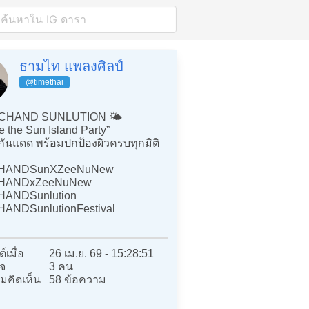
ธามไท แพลงศิลป์
@timethai
CHAND SUNLUTION 🌤️
 the Sun Island Party”
์กันแดด พร้อมปกป้องผิวครบทุกมิติ
HANDSunXZeeNuNew
HANDxZeeNuNew
HANDSunlution
ANDSunlutionFestival
์เมื่อ
26 เม.ย. 69 - 15:28:51
จ
3 คน
มคิดเห็น
58 ข้อความ