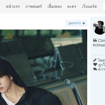
หน้าแรก
ภาพยนตร์
เนื้อเพลง
ละคร
เว็บบอร์ด
รูปเก่ากว่า
Clim
#clima
โพสต
ถูกใ
ควา