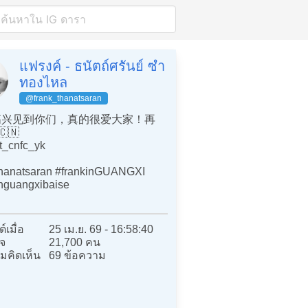
แฟรงค์ - ธนัตถ์ศรันย์ ซำ
ทองไหล
@frank_thanatsaran
兴见到你们，真的很爱大家！再
🇳
t_cnfc_yk
thanatsaran #frankinGUANGXI
inguangxibaise
์เมื่อ
25 เม.ย. 69 - 16:58:40
จ
21,700 คน
มคิดเห็น
69 ข้อความ