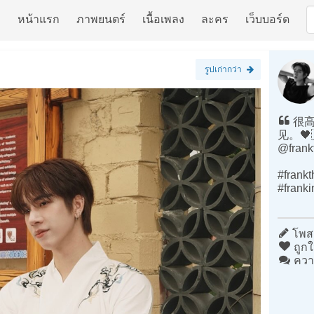
หน้าแรก
ภาพยนตร์
เนื้อเพลง
ละคร
เว็บบอร์ด
รูปเก่ากว่า
很高
见。🖤
@frank
#frank
#frank
โพสต
ถูกใ
ควา