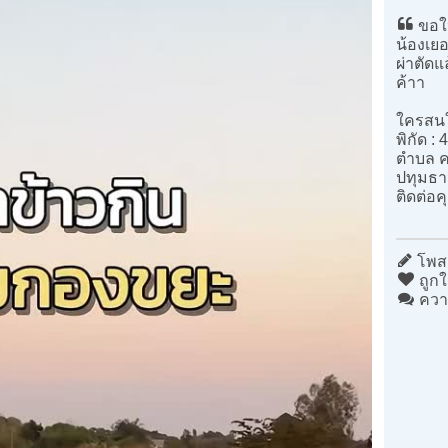
ขอให
น้องเยอ
ผ่าตัด
ค้าา
ใครสนใ
พิกัด 
ตำบล 
ปทุมธา
ติดต่อค
โพสต
ถูกใ
ควา