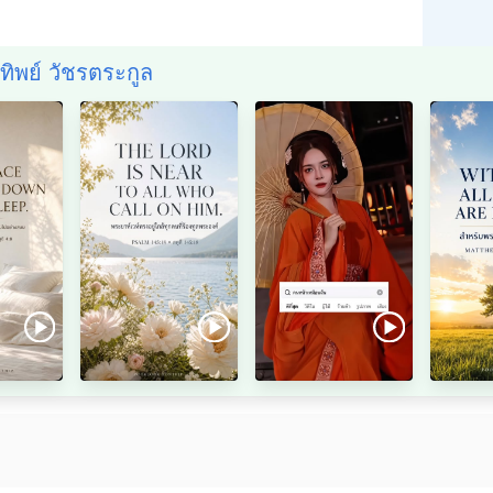
นทิพย์ วัชรตระกูล