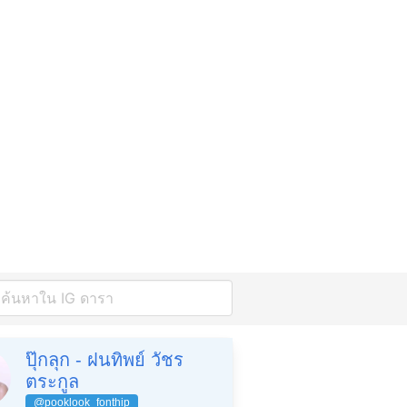
ปุ๊กลุก - ฝนทิพย์ วัชร
ตระกูล
@pooklook_fonthip