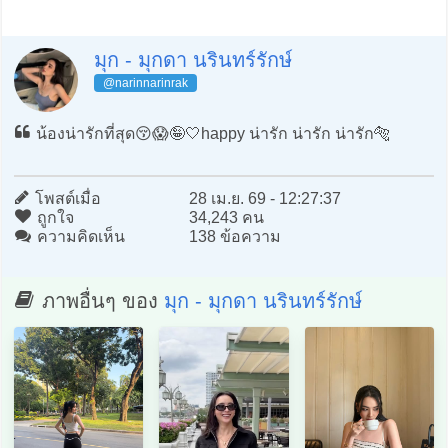
มุก - มุกดา นรินทร์รักษ์
@narinnarinrak
น้องน่ารักที่สุด😚😱🤪🤍happy น่ารัก น่ารัก น่ารัก🐅
โพสต์เมื่อ
28 เม.ย. 69 - 12:27:37
ถูกใจ
34,243 คน
ความคิดเห็น
138 ข้อความ
ภาพอื่นๆ ของ
มุก - มุกดา นรินทร์รักษ์