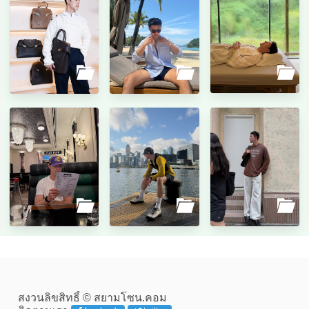
สงวนลิขสิทธิ์ © สยามโซน.คอม