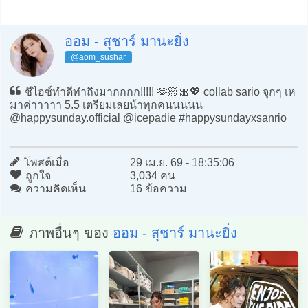
ออม - สุชาร์ มานะยิ่ง
@aom_sushar
ชีไอซ์ทำดีทำถึงมากกกก!!!!! 🫶🏻🎀💖 collab sario จุกๆ เห
มาค่าาาาา 5.5 เตรียมเลยน้าทุกคนนนนน
@happysunday.official @icepadie #happysundayxsanrio
โพสต์เมื่อ
29 เม.ย. 69 - 18:35:06
ถูกใจ
3,034 คน
ความคิดเห็น
16 ข้อความ
ภาพอื่นๆ ของ
ออม - สุชาร์ มานะยิ่ง