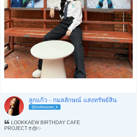
ลูกแก้ว - กมลลักษณ์ แสงทรัพย์สิน
@lookkaeww_k
LOOKKAEW BIRTHDAY CAFE
PROJECT🥤🎂✨