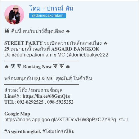
โดม - ปกรณ์ ลัม
@domepakornlam
คืนนี้ พบกับปาร์ตี้สุดเดือด 🔥
𝐒𝐓𝐑𝐄𝐄𝐓 𝐏𝐀𝐑𝐓𝐘 ระเบิดความมันส์กลางเมือง 🔥
𝟐𝟗 เมษายนนี้ เจอกันที่ 𝐀𝐒𝐆𝐀𝐑𝐃 𝐁𝐀𝐍𝐆𝐊𝐎𝐊
DJ @domepakornlam 𝐱 MC @domeboakye222
———————————————
🔥 🔻 🔻 𝐁𝐨𝐨𝐤𝐢𝐧𝐠 𝐍𝐨𝐰 🔻 🔻 🔥
พร้อมสนุกกับ 𝐃𝐉 &​ 𝐌𝐂 สุดมันส์​ ในค่ำคืน
———————————————
สำรองโต๊ะ / สอบถามข้อมูล
𝐋𝐢𝐧𝐞@ : 𝐡𝐭𝐭𝐩𝐬://𝐥𝐢𝐧.𝐞𝐞/𝟔𝟖𝐆𝐦𝐐𝟏𝐬
𝐓𝐄𝐋: 𝟎𝟗𝟐-𝟖𝟐𝟗𝟐𝟓𝟐𝟓 , 𝟎𝟗𝟖-𝟓𝟗𝟐𝟓𝟐𝟓𝟐
𝐆𝐨𝐨𝐠𝐥𝐞 𝐌𝐚𝐩 :
https://maps.app.goo.gl/vXT3DcVHW8pPzC2Y9?g_st=il
#𝐀𝐬𝐠𝐚𝐫𝐝𝐛𝐚𝐧𝐠𝐤𝐨𝐤 #โดมปกรณ์ลัม