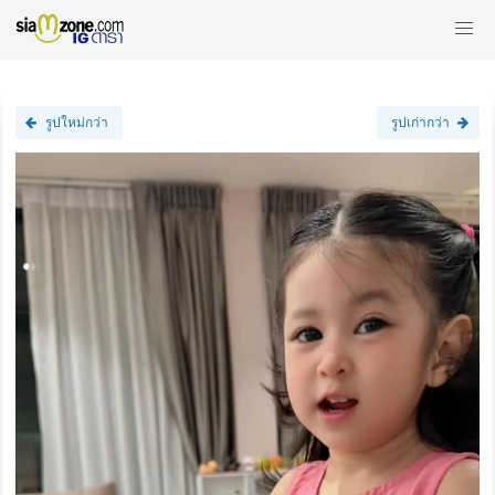
รูปใหม่กว่า
รูปเก่ากว่า