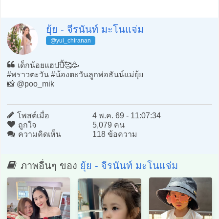
ยุ้ย - จีรนันท์ มะโนแจ่ม
@yui_chiranan
เด็กน้อยแฮปปี้🥰🥳
#พราวตะวัน #น้องตะวันลูกพ่อธันน์แม่ยุ้ย
📸 @poo_mik
โพสต์เมื่อ
4 พ.ค. 69 - 11:07:34
ถูกใจ
5,079 คน
ความคิดเห็น
118 ข้อความ
ภาพอื่นๆ ของ
ยุ้ย - จีรนันท์ มะโนแจ่ม