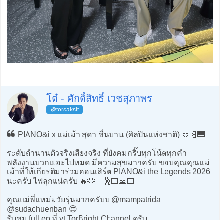
โต๋ - ศักดิ์สิทธิ์ เวชสุภาพร
@torsaksit
PIANO&i x แม่เม้า สุดา ชื่นบาน (ศิลปินแห่งชาติ) 🫶🏻🎹
ระดับตำนานตัวจริงเสียงจริง ที่ยังคมกริ๊บทุกโน้ตทุกคำ
พลังงานบวกเยอะไปหมด มีความสุขมากครับ ขอบคุณคุณแม่
เม้าที่ให้เกียรติมาร่วมคอนเสิร์ต PIANO&i the Legends 2026
นะครับ ไฟลุกแน่ครับ 🔥🫶🏻🕺🏻🙏🏻
คุณแม่พี่แหม่มวัยรุ่นมากครับบ @mampatrida
@sudachuenban 😍
รับชม full ep ที่ yt TorBright Channel ครับ