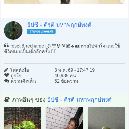
ยิปซี - คีรติ มหาพฤกษ์พงศ์
@gypsykeerati
reset & recharge :-)) 🩵🍃🫶🏽🌷🏡 หายไปพักใจ และใช้
ชีวิตแบบเป็นเด็กอีกครั้ง ✌🏽
โพสต์เมื่อ
3 พ.ค. 69 - 17:47:19
ถูกใจ
40,939 คน
ความคิดเห็น
62 ข้อความ
ภาพอื่นๆ ของ
ยิปซี - คีรติ มหาพฤกษ์พงศ์