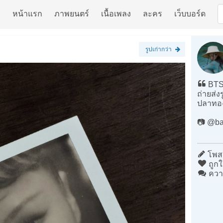
หน้าแรก
ภาพยนตร์
เนื้อเพลง
ละคร
เว็บบอร์ด
รูปเก่ากว่า
BTS 
ถ่ายส่ง
ปลาทองท
📷 @ba
โพสต
ถูกใ
ควา