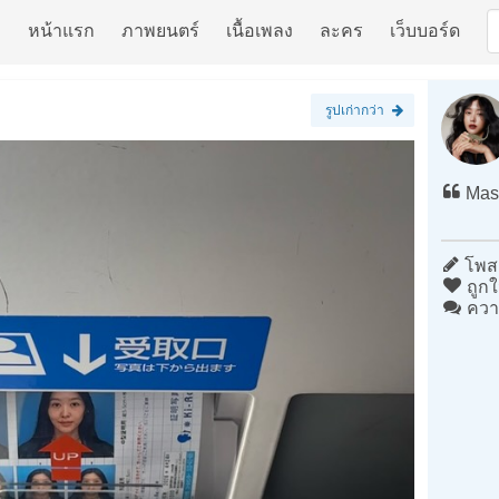
หน้าแรก
ภาพยนตร์
เนื้อเพลง
ละคร
เว็บบอร์ด
รูปเก่ากว่า
Mast
โพสต
ถูกใ
ควา