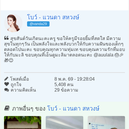
โบว์ - แวนดา สหวงษ์
@vanda29
สุขสันต์วันเกิดนะคะครู ขอให้ครูมีรอยยิ้มที่สดใส มีความ
สุขในทุกๆวัน เป็นพลังใจและพลังบวกให้กับความฝันของเด็กๆ
ตลอดไปนะคะ ขอบคุณทุกความทุ่มเท ขอบคุณความรักที่มอบ
ให้กับมะลิ ขอบคุณที่เอ็นดูมะลิมาตลอดนะคะ @auulala 🎂🎉
🎁😊
โพสต์เมื่อ
8 พ.ค. 69 - 19:28:04
ถูกใจ
5,408 คน
ความคิดเห็น
29 ข้อความ
ภาพอื่นๆ ของ
โบว์ - แวนดา สหวงษ์