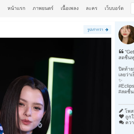
หน้าแรก
ภาพยนตร์
เนื้อเพลง
ละคร
เว็บบอร์ด
รูปเก่ากว่า
“Get
สดชื่นท
ปิดท้าย
เลยว่าเ
✨
#Eclip
#สดชื่น
โพสต
ถูกใ
ควา