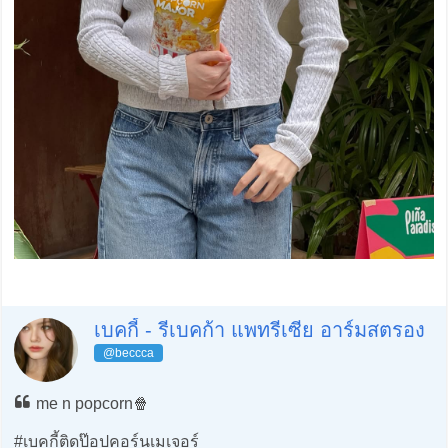
เบคกี้ - รีเบคก้า แพทรีเซีย อาร์มสตรอง
@beccca
me n popcorn🍿
#เบคกี้ติดป๊อปคอร์นเมเจอร์