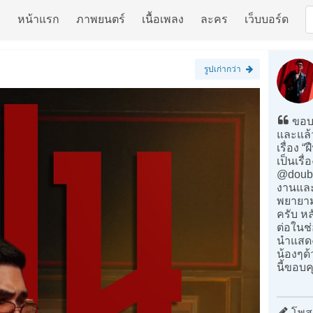
หน้าแรก
ภาพยนตร์
เนื้อเพลง
ละคร
เว็บบอร์ด
รูปเก่ากว่า
ขอบ
และแล้
เรื่อง 
เป็นเร
@doubl
งานและ
พยายามม
ครับ หล
ต่อในช
นำแสดง
น้องๆด
นี้ขอบ
โพสต