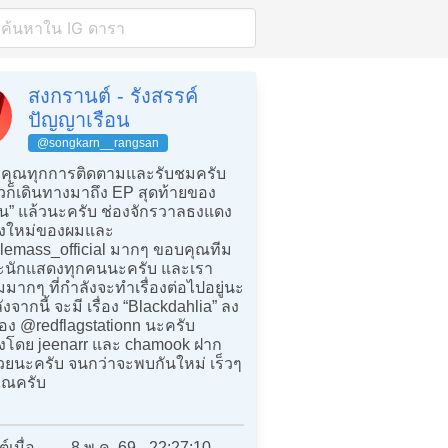
สงกรานต์ - รังสรรค์
ปัญญาเรือน
@songkarn__rangsan
คุณทุกการติดตามและรับชมครับ
วก็เดินทางมาถึง EP สุดท้ายของ
“ฝืน” แล้วนะครับ ช่องจักรวาลธงแดง
ื่องใหม่ของผมและ
emass_official มากๆ ขอบคุณทีม
นักแสดงทุกคนนะครับ และเรา
ากๆ ที่กำลังจะทำเรื่องต่อไปอยู่นะ
ังจากนี้ จะมี เรื่อง “Blackdahlia” ลง
่อง @redflagstationn นะครับ
โดย jeenarr และ chamook ฝาก
้วยนะครับ จนกว่าจะพบกันใหม่ เร็วๆ
คุณครับ
์เมื่อ
8 พ.ค. 69 - 22:27:10