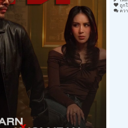
ถูกใ
ควา