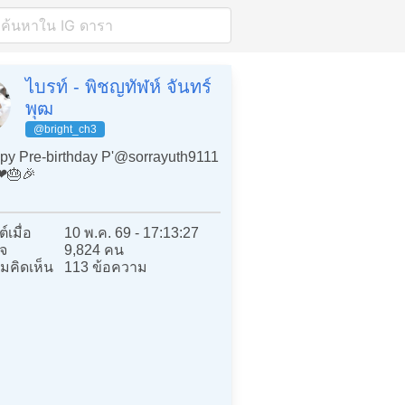
ไบรท์ - พิชญทัฬห์ จันทร์
พุฒ
@bright_ch3
y Pre-birthday P'@sorrayuth9111
❤️🎂🎉
์เมื่อ
10 พ.ค. 69 - 17:13:27
จ
9,824 คน
มคิดเห็น
113 ข้อความ