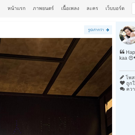
หน้าแรก
ภาพยนตร์
เนื้อเพลง
ละคร
เว็บบอร์ด
รูปเก่ากว่า
Happ
kaa 😍
โพสต
ถูกใ
ควา