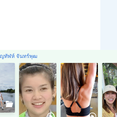
ชญทัฬห์ จันทร์พุฒ