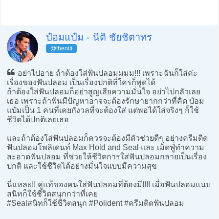
ป๋อมแป๋ม - นิติ ชัยชิตาทร
@theniti
อย่าไปอาย ถ้าต้องใส่ฟันปลอมมมม!!! เพราะฉันก็ใส่ค่ะ
เรื่องของฟันปลอม เป็นเรื่องปกติที่ใครก็พูดได้
ถ้าต้องใส่ฟันปลอมก็อย่าสูญเสียความมั่นใจ อย่าไปกลัวเลย
เธอ เพราะถ้าฟันมีปัญหาอาจจะต้องรักษายากกว่าที่คิด ป๋อม
แป๋มเป็น 1 คนที่เคยกังวลที่จะต้องใส่ แต่พอได้ใส่จริงๆ ก็ใช้
ชีวิตได้ปกติเลยเธอ
และถ้าต้องใส่ฟันปลอมก็ควรจะต้องมีตัวช่วยดีๆ อย่างครีมติด
ฟันปลอมโพลิเดนท์ Max Hold and Seal และ เม็ดฟู่่ทำความ
สะอาดฟันปลอม ที่ช่วยให้ชีวิตการใส่ฟันปลอมกลายเป็นเรื่อง
ปกติ และใช้ชีวิตได้อย่างมั่นใจแบบมีความสุข
นี่แหละ!! คู่แท้ของคนใส่ฟันปลอมที่ต้องมี!!!! เมื่อฟันปลอมแนบ
สนิทก็ใช้ชีวิตสนุกกว่าที่เคย
#Sealสนิทก็ใช้ชีวิตสนุก #Polident #ครีมติดฟันปลอม