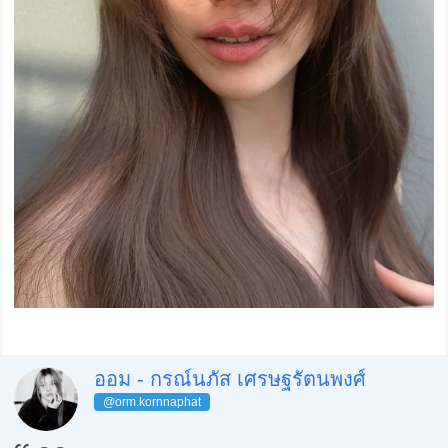
ออม - กรณ์นภัส เศรษฐรัตนพงศ์
@orm.kornnaphat