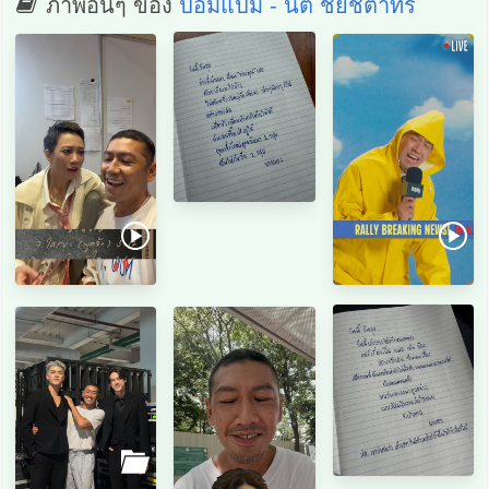
ภาพอื่นๆ ของ
ป๋อมแป๋ม - นิติ ชัยชิตาทร