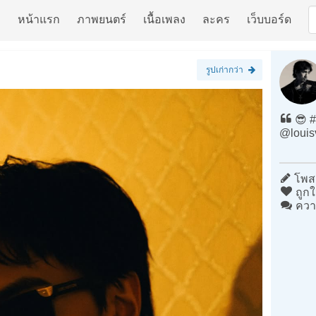
หน้าแรก
ภาพยนตร์
เนื้อเพลง
ละคร
เว็บบอร์ด
รูปเก่ากว่า
😎 #
@louis
โพสต
ถูกใ
ควา