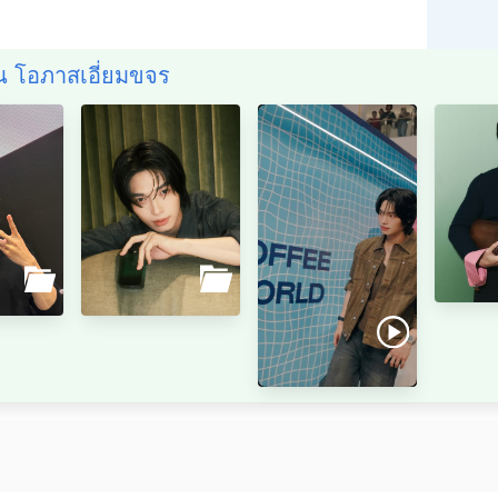
ิน โอภาสเอี่ยมขจร