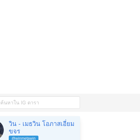
วิน - เมธวิน โอภาสเอี่ยม
ขจร
@winmetawin