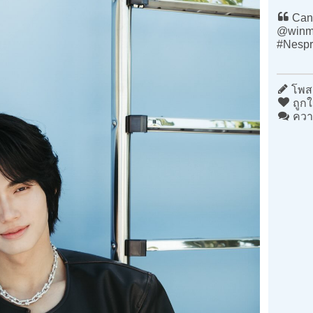
Cann
@winm
#Nesp
โพสต
ถูกใ
ควา