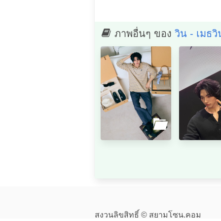
ภาพอื่นๆ ของ
วิน - เมธว
สงวนลิขสิทธิ์ © สยามโซน.คอม