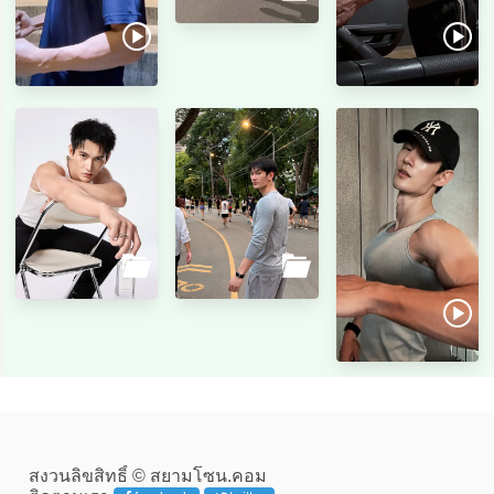
สงวนลิขสิทธิ์ © สยามโซน.คอม