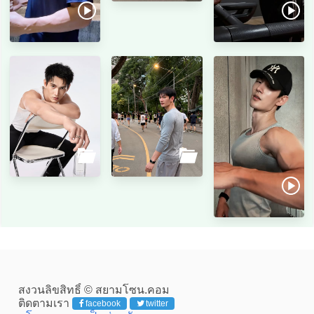
สงวนลิขสิทธิ์ © สยามโซน.คอม
ติดตามเรา
facebook
twitter