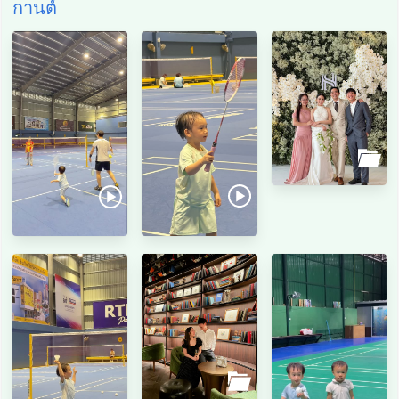
กานต์