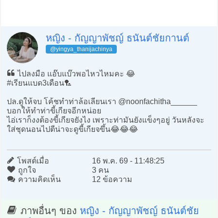
หญิง - กัญญาพัชญ์ ธนันต์ชัยกานต์
@yingya_thanijachinya
ไปลงมือ แอ๊บแบ๊วพอไหวไหมคะ 😂
#เรียนแบด3เดือน🏸
ปล.ดูให้จบ โค้ชทำท่าล้อเลียนเรา @noonfachitha______
บอกให้ทำท่าขี้เกียจอีกหน่อย
ไอ่เราก็งงต้องขี้เกียจยังไง เพราะท่ามันยังแข็งๆอยู่ วันหลังจะ
ใส่ชุดนอนไปตีน่าจะดูขี้เกียจขึ้น😂😂😂
โพสต์เมื่อ
16 พ.ค. 69 - 11:48:25
ถูกใจ
3 คน
ความคิดเห็น
12 ข้อความ
ภาพอื่นๆ ของ
หญิง - กัญญาพัชญ์ ธนันต์ชัย