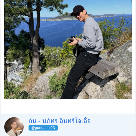
กัน - นภัทร อินทร์ใจเอื้อ
@gunnapat23