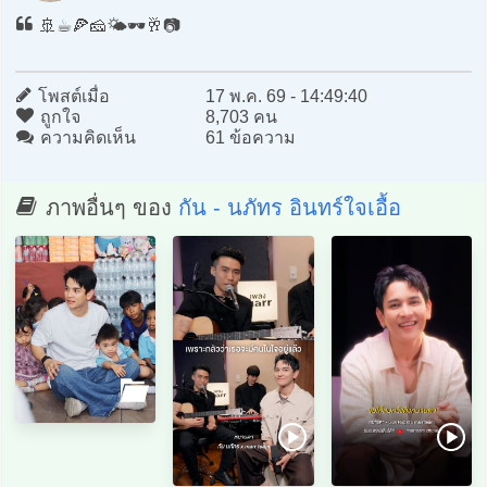
🚢☕️🍕🧀🌤️🕶️🥂📷
โพสต์เมื่อ
17 พ.ค. 69 - 14:49:40
ถูกใจ
8,703 คน
ความคิดเห็น
61 ข้อความ
ภาพอื่นๆ ของ
กัน - นภัทร อินทร์ใจเอื้อ