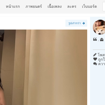
หน้าแรก
ภาพยนตร์
เนื้อเพลง
ละคร
เว็บบอร์ด
รูปเก่ากว่า
. 👻
โพสต
ถูกใ
ควา