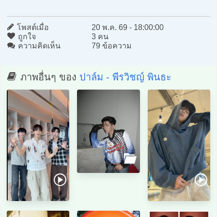
โพสต์เมื่อ
20 พ.ค. 69 - 18:00:00
ถูกใจ
3 คน
ความคิดเห็น
79 ข้อความ
ภาพอื่นๆ ของ
ปาล์ม - พีรวิชญ์ พินธะ