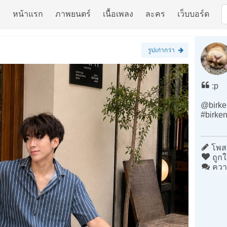
หน้าแรก
ภาพยนตร์
เนื้อเพลง
ละคร
เว็บบอร์ด
รูปเก่ากว่า
:p
@birke
#birken
โพสต
ถูกใ
ควา