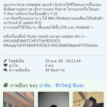
นอกจากช่วย complete ลุคแล้ว ยังช่วยให้ชีวิตสะดวกขึ้นเยอะ
ทั้งติดตามสุขภาพ เช็กการนอน รับสาย โทรออกหรือใส่ออก
กำลังกายก็ครบในเรือนเดียว 🏃🏻
เวลานั่งหรือนอนนาน ๆ ก็มี Mini Workout คอยเตือนให้ขยับตัว
น่ารักแล้วก็ useful 🫶🏻
มากแบตก็ใช้ได้นาน เชื่อมต่อได้ทั้ง iOS และ Android ✨
หนึ่งเรือนที่เข้ากับทุก mood และทุก routine จริง ๆ ~
#HUAWEIWATCHFIT5xPERSES
#ReadyToFITWithPERSES #HUAWEIWatchFIT5Series
โพสต์เมื่อ
25 พ.ค. 69 - 18:11:44
ถูกใจ
3 คน
ความคิดเห็น
49 ข้อความ
ภาพอื่นๆ ของ
ปาล์ม - พีรวิชญ์ พินธะ