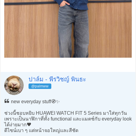
ปาล์ม - พีรวิชญ์ พินธะ
@palmww
new everyday stuff🧭✨
ช่วงนี้ชอบหยิบ HUAWEI WATCH FIT 5 Series มาใส่ทุกวัน
เพราะเป็นนาฬิกาที่ทั้ง functional และแมตช์กับ everyday look
ได้ง่ายมาก🖤
ดีไซน์เบา ๆ แต่หน้าจอใหญ่และสีชัด