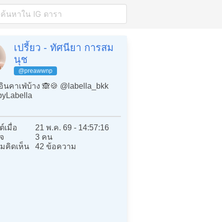
เปรี้ยว - ทัศนียา การสม
นุช
@preawwnp
อินคาเฟ่บ้าง 🙈🍪 @labella_bkk
yLabella
์เมื่อ
21 พ.ค. 69 - 14:57:16
จ
3 คน
มคิดเห็น
42 ข้อความ