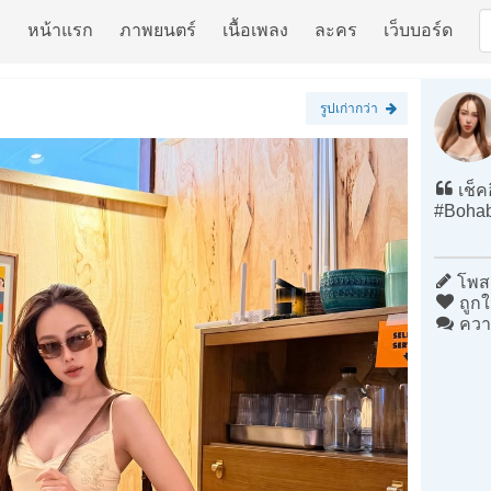
หน้าแรก
ภาพยนตร์
เนื้อเพลง
ละคร
เว็บบอร์ด
รูปเก่ากว่า
เช็ค
#Bohab
โพสต
ถูกใ
ควา