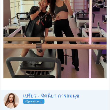
เปรี้ยว - ทัศนียา การสมนุช
@preawwnp