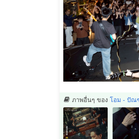
ภาพอื่นๆ ของ
โอม - ปั