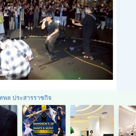
ณฑพล ประสารราชกิจ