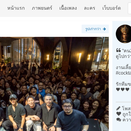
หน้าแรก
ภาพยนตร์
เนื้อเพลง
ละคร
เว็บบอร์ด
รูปเก่ากว่า
“คน2
ดูไปกว
งานเลี
#cockta
รักทีม
🖤🖤🖤
โพสต
ถูกใ
ควา