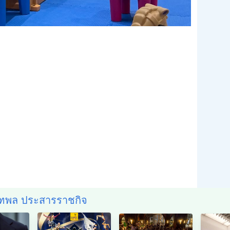
ณฑพล ประสารราชกิจ