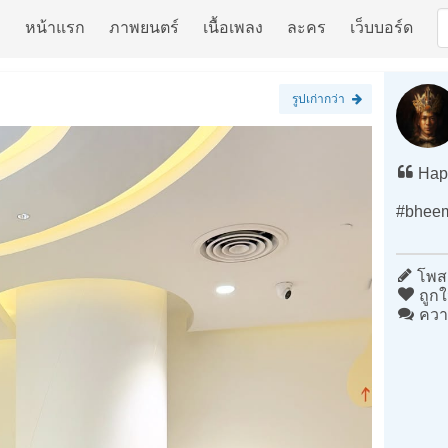
หน้าแรก
ภาพยนตร์
เนื้อเพลง
ละคร
เว็บบอร์ด
รูปเก่ากว่า
Happ
#bheem
โพสต
ถูกใ
ควา